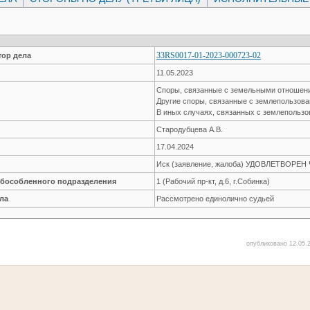
33RS0017-01-2023-000723-02
ор дела
11.05.2023
Споры, связанные с земельными отноше
Другие споры, связанные с землепользов
В иных случаях, связанных с землепольз
Стародубцева А.В.
17.04.2024
Иск (заявление, жалоба) УДОВЛЕТВОРЕ
обособленного подразделения
1 (Рабочий пр-кт, д.6, г.Собинка)
ла
Рассмотрено единолично судьей
опубликовано 12.05.2