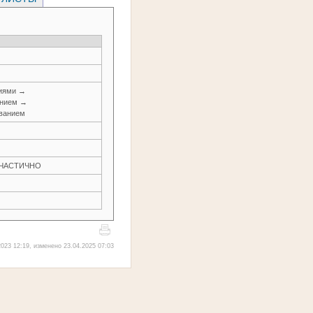
ниями →
анием →
ованием
Н ЧАСТИЧНО
023 12:19, изменено 23.04.2025 07:03