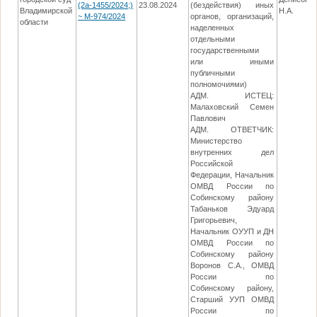
(2а-1455/2024;)
23.08.2024
(бездействия) иных
Владимирской
Н.А.
~ М-974/2024
органов, организаций,
области
наделенных
отдельными
государственными
или иными
публичными
полномочиями)
АДМ. ИСТЕЦ:
Малаховский Семен
Павлович
АДМ. ОТВЕТЧИК:
Министерство
внутренних дел
Российской
Федерации, Начальник
ОМВД России по
Собинскому району
Табаньков Эдуард
Григорьевич,
Начальник ОУУП и ДН
ОМВД России по
Собинскому району
Воронов С.А., ОМВД
России по
Собинскому району,
Старший УУП ОМВД
России по