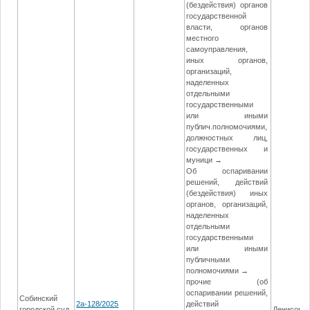
(бездействия) органов
государственной
власти, органов
местного
самоуправления,
иных органов,
организаций,
наделенных
отдельными
государственными
или иными
публич.полномочиями,
должностных лиц,
государственных и
муници →
Об оспаривании
решений, действий
(бездействия) иных
органов, организаций,
наделенных
отдельными
государственными
или иными
публичными
полномочиями →
прочие (об
оспаривании решений,
Собинский
2а-128/2025
действий
городской суд
Денисова