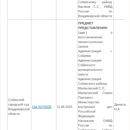
Собинскому району
Васяков С.С., УМВД
России по
Владимирской области
ПРЕДМЕТ
ПРЕДСТАВЛЕНИЯ:
(адм.) о
восстановлении
процессуальных
сроков
Администрация г.
Собинки;
Администрация
Собинского
муниципального
округа;
Администрация
Собинского района;
Малаховский С.П.;
Малаховский Семен
Павлович;
Собинский
Министерство
городской суд
Денисова
13а-527/2025
11.08.2025
внутренних дел
Владимирской
Н.А.
Российской
области
Федерации;
Начальник ОМВД
России по