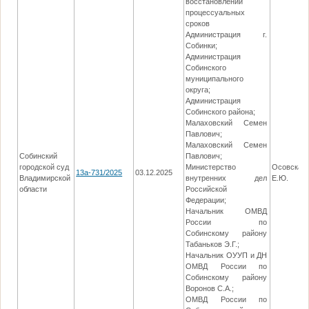
восстановлении
процессуальных
сроков
Администрация г.
Собинки;
Администрация
Собинского
муниципального
округа;
Администрация
Собинского района;
Малаховский Семен
Павлович;
Малаховский Семен
Собинский
Павлович;
городской суд
Министерство
Осовская
13а-731/2025
03.12.2025
Владимирской
внутренних дел
Е.Ю.
области
Российской
Федерации;
Начальник ОМВД
России по
Собинскому району
Табаньков Э.Г.;
Начальник ОУУП и ДН
ОМВД России по
Собинскому району
Воронов С.А.;
ОМВД России по