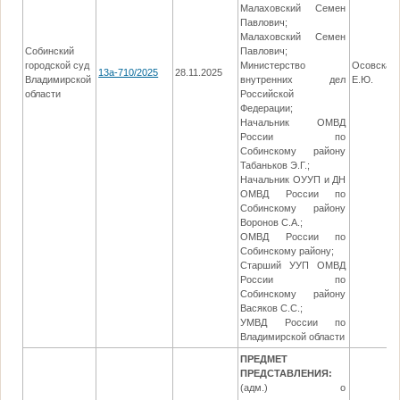
Малаховский Семен
Павлович;
Малаховский Семен
Собинский
Павлович;
городской суд
Министерство
Осовская
13а-710/2025
28.11.2025
Владимирской
внутренних дел
Е.Ю.
области
Российской
Федерации;
Начальник ОМВД
России по
Собинскому району
Табаньков Э.Г.;
Начальник ОУУП и ДН
ОМВД России по
Собинскому району
Воронов С.А.;
ОМВД России по
Собинскому району;
Старший УУП ОМВД
России по
Собинскому району
Васяков С.С.;
УМВД России по
Владимирской области
ПРЕДМЕТ
ПРЕДСТАВЛЕНИЯ:
(адм.) о