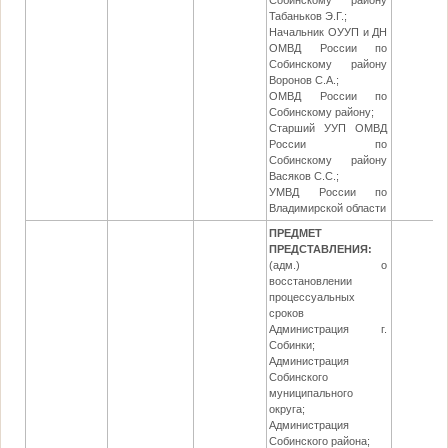
Собинскому району
Табаньков Э.Г.;
Начальник ОУУП и ДН
ОМВД России по
Собинскому району
Воронов С.А.;
ОМВД России по
Собинскому району;
Старший УУП ОМВД
России по
Собинскому району
Васяков С.С.;
УМВД России по
Владимирской области
ПРЕДМЕТ
ПРЕДСТАВЛЕНИЯ:
(адм.) о
восстановлении
процессуальных
сроков
Администрация г.
Собинки;
Администрация
Собинского
муниципального
округа;
Администрация
Собинского района;